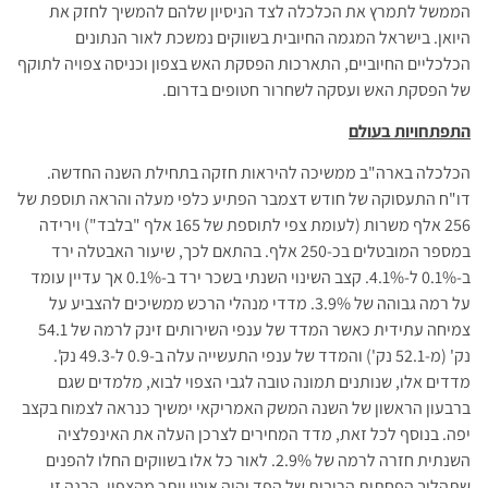
הממשל לתמרץ את הכלכלה לצד הניסיון שלהם להמשיך לחזק את
היואן. בישראל המגמה החיובית בשווקים נמשכת לאור הנתונים
הכלכליים החיוביים, התארכות הפסקת האש בצפון וכניסה צפויה לתוקף
של הפסקת האש ועסקה לשחרור חטופים בדרום.
התפתחויות בעולם
הכלכלה בארה"ב ממשיכה להיראות חזקה בתחילת השנה החדשה.
דו"ח התעסוקה של חודש דצמבר הפתיע כלפי מעלה והראה תוספת של
256 אלף משרות (לעומת צפי לתוספת של 165 אלף "בלבד") וירידה
במספר המובטלים בכ-250 אלף. בהתאם לכך, שיעור האבטלה ירד
ב-0.1% ל-4.1%. קצב השינוי השנתי בשכר ירד ב-0.1% אך עדיין עומד
על רמה גבוהה של 3.9%. מדדי מנהלי הרכש ממשיכים להצביע על
צמיחה עתידית כאשר המדד של ענפי השירותים זינק לרמה של 54.1
נק' (מ-52.1 נק') והמדד של ענפי התעשייה עלה ב-0.9 ל-49.3 נק'.
מדדים אלו, שנותנים תמונה טובה לגבי הצפוי לבוא, מלמדים שגם
ברבעון הראשון של השנה המשק האמריקאי ימשיך כנראה לצמוח בקצב
יפה. בנוסף לכל זאת, מדד המחירים לצרכן העלה את האינפלציה
השנתית חזרה לרמה של 2.9%. לאור כל אלו בשווקים החלו להפנים
שתהליך הפחתות הריבית של הפד יהיה איטי יותר מהצפוי. הבנה זו