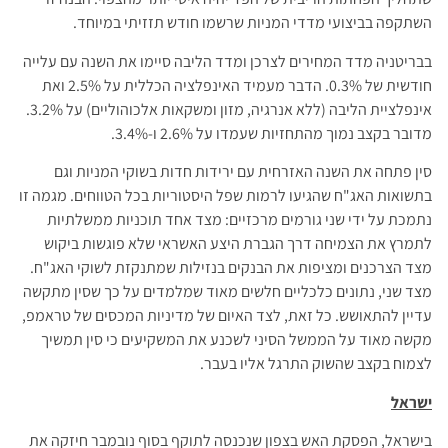
השתקפה בביצועי מדדי המניות שרשמו חודש תזזיתי במיוחד.
בבריטניה מדד המחירים לצרכן ומדד הליבה סיימו את השנה עם עלייה
חודשית של 0.3%. הדבר מעמיד האינפלציה הכללית על 2.5% ואת
אינפלציית הליבה (ללא אנרגיה, מזון ומשקאות אלכוהוליים) על 3.2%.
מדובר בקצב נמוך מהתחזיות שעמדו על 2.6% ו-3.4%.
סין פתחה את השנה האזרחית עם ירידות חדות בשוקי המניות וגם
בתשואות האג"ח שהגיעו לרמות שפל היסטוריות בכל הטווחים. מגמה זו
נתמכת על ידי שני גורמים מרכזיים: מצד אחד תוכניות ממשלתיות
לתמרץ את הצמיחה דרך הגברת היצע האשראי שלא פוגשות ביקוש
מצד הצרכנים ומציפות את הבנקים בנזילות שמתנקזת לשוקי האג"ח.
מצד שני, נתונים כלכליים חלשים מאוד שמלמדים על כך שסין מתקשה
עדיין להתאושש. כל זאת, לצד האיום של מדיניות המכסים של טראמפ,
מקשה מאוד על הממשל הסיני לשכנע את המשקיעים כי סין תמשיך
לצמוח בקצב שהשוק התרגל אליו בעבר.
ישראל
בישראל, הפסקת האש בצפון שנכנסה לתוקף בסוף נובמבר חיזקה את