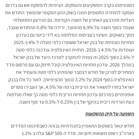
הסנטימנט בקרב המשקיעים והעסקים. הציפיות להפסקת אש גם בדרום
ועסקה להחזרת החטופים תמכו בשוק ההון המקומי שהמשיך החודש את
העליות מהרבעון האחרון של השנה הקודמת. גם הגירעון הממשלתי
שעמד בסוף השנה על 6.9% מהתוצר, ירידה של 0.8% מהחודש שעבר,
תמך בשווקים. השינוי בעצימות המלחמה בא לידי ביטוי גם בעדכון
תחזיות הצמיחה של בנק ישראל ששופרו כלפי מעלה ל-4% ב-2025
ועומדות על 4.5% ב-2026. תחזית האינפלציה עודכנה כלפי מטה
ל-2.6% בסוף 2025 וזו צפויה להתקרב למרכז היעד של בנק ישראל
במהלך 2026. עדכון תחזיות האינפלציה קיבל חיזוק גם עם פרסום מדד
המחירים לצרכן של חודש דצמבר שהפתיע כלפי מטה והעמיד את
האינפלציה בסוף 2024 על 3.2% (נמוך מהציפיות). לאור כל אלו בבנק
ישראל בחרו להשאיר את הריבית ברמה של 4.5%, אך העבירו מסרים
אופטימיים במרכזם עדכון תחזיות הריבית כלפי מטה כך שאלו מגלמות
כעת הורדות ריבית בהיקף של בין 0.25% ל-0.5% עד סוף השנה.
השפעה על תיק ההשקעות
חודש ינואר בשווקים התאפיין בתנודתיות גבוהה כשבסיכומו המדדים
בארה"ב רשמו תשואות חיוביות. מדד ה-S&P 500 עלה ב-1.1%