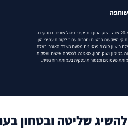
שותפה
שותפה ב-"קרני פמילי אופיס" בעלת ניסיון של למעלה מ-20 שנה בשוק ההון בתפקידי ניהול שונים. בתפקידה
קי השקעות פרטיים וחברות עבור לקוחות עתירי הון.
עלת רישיון סוכנת פנסיונית מטעם משרד האוצר. בעלת
ת במימון ושוק ההון. מאמנת לצמיחה אישית ועסקית
ותת פעמונים ומנטורית עסקית בעמותת רוח נשית.
 להשיג שליטה ובטחון ב