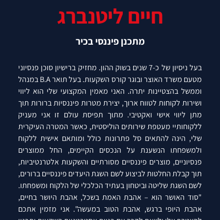
חיים ליטנברג
מתכנן פיננסי בכיר
בעל ניסיון של כ-7 שנים בשוק ההון. מחזיק ברישיון סוכן פנסיוני
מטעם משרד האוצר ובוגר קורס השקעות. בעל תואר B.A במנהל
וממשל בהצטיינות יתרה. האני מאמין המקצועי שלי הוא ליווי
ושירות לקוחות לטווח ארוך, יצירת מטרות פיננסיות ברורות תוך
מתן ליווי אישי ואקטיבי. מתוך תפיסת עולם זו אני מעניק
ללקוחותיי מעטפת שירותים הוליסטית, כאשר המטרה העיקרית
שלי, הינה להתאים סל פתרונות כולל ומותאם אישית ללקוח
ולמשפחתו הנשענת על הנכסים הקיימים, החל ממוצרים
פנסיוניים, מוצרים פיננסיים מסורתיים והשקעות אלטרנטיביות,
תוך קבלת החלטות לביצוע לשם השגת היעדים פיננסיים ברורים,
לשם השגת שליטה וביטחון בעתיד הכלכלי של הלקוח ומשפחתו.
"סוד האושר הוא – אהבת האמת בשכל, אהבת היושר בחיים,
אהבת היופי ברגש, אהבת הטוב במעשה". אני מזמין אתכם